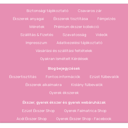
Biztonsági tájékoztató
Csavaros zár
Ékszerek anyagai
Ékszerek tisztítása
Fémjelzés
Méretek
Prémium ékszer kollekció
Szállítás & Fizetés
Szavatosság
Videók
Impresszum
Adatkezelési tájékoztató
Vásárlási és szállítási feltételek
Gyakran Ismételt Kérdések
Blog bejegyzések
Ékszertisztítás
Fontos információk
Ezüst fülbevalók
Ékszerek alkalmakra
Kislány fülbevalók
Gyerek ékszerek
Ékszer, gyerek ékszer és gyerek webáruházak
Ezüst Ékszer Shop
Gyerek Falmatrica Shop
Acél Ékszer Shop
Gyerek Ékszer Shop - Facebook
Ezüst Ékszer Shop - Facebook