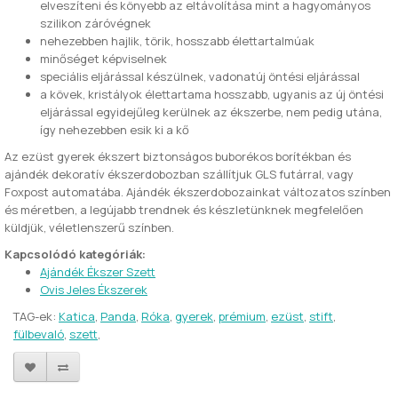
elveszíteni és könyebb az eltávolítása mint a hagyományos
szilikon záróvégnek
nehezebben hajlik, törik, hosszabb élettartalmúak
minőséget képviselnek
speciális eljárással készülnek, vadonatúj öntési eljárással
a kövek, kristályok élettartama hosszabb, ugyanis az új öntési
eljárással egyidejűleg kerülnek az ékszerbe, nem pedig utána,
így nehezebben esik ki a kő
Az ezüst gyerek ékszert biztonságos buborékos borítékban és
ajándék dekoratív ékszerdobozban szállítjuk GLS futárral, vagy
Foxpost automatába. Ajándék ékszerdobozainkat változatos színben
és méretben, a legújabb trendnek és készletünknek megfelelően
küldjük, véletlenszerű színben.
Kapcsolódó kategóriák:
Ajándék Ékszer Szett
Ovis Jeles Ékszerek
TAG-ek:
Katica
,
Panda
,
Róka
,
gyerek
,
prémium
,
ezüst
,
stift
,
fülbevaló
,
szett
,