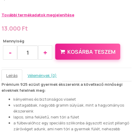
További termékadatok megjelenítése
13.000 Ft
Mennyiség
-
+
KOSÁRBA TESZEM
Leírás
Vélemények (0)
Prémium 925 ezüst gyermek ékszereink a következő minőségi
elveknek felelnek meg:
kényelmes és biztonságos viselet
vastagabbak, nagyobb gramm súlyúak, mint a hagyományos
ékszereink
lapos, sima felületű, nem töri a fület
a fülbevalóhoz egy speciális szilikonba ágyazott ezüst pillangó
záróvéget adunk, ami nem töri a gyermek fülét, nehezebb