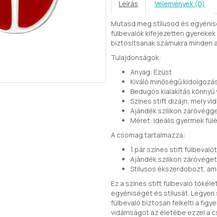
Leírás
Vélemények (0)
Mutasd meg stílusod és egyéniség
fülbevalók kifejezetten gyereke
biztosítsanak számukra minden a
Tulajdonságok:
Anyag: Ezüst
Kiváló minőségű kidolgozá
Bedugós kialakítás könnyű
Színes stift dizájn, mely v
Ajándék szilikon záróvégge
Méret: Ideális gyermek fül
A csomag tartalmazza:
1 pár színes stift fülbevalót
Ajándék szilikon záróvége
Stílusos ékszerdobozt, ame
Ez a színes stift fülbevaló tökél
egyéniségét és stílusát. Legyen s
fülbevaló biztosan felkelti a figy
vidámságot az életébe ezzel a cs