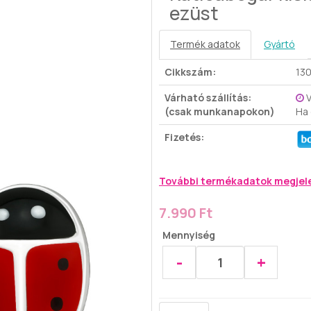
ezüst
Termék adatok
Gyártó
Cikkszám:
13
Várható szállítás:
V
(csak munkanapokon)
Ha
Fizetés:
További termékadatok megjel
7.990 Ft
Mennyiség
-
+