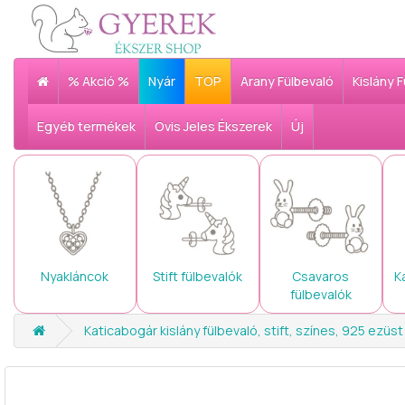
% Akció %
Nyár
TOP
Arany Fülbevaló
Kislány 
Egyéb termékek
Ovis Jeles Ékszerek
Új
Nyakláncok
Stift fülbevalók
Csavaros
K
fülbevalók
Katicabogár kislány fülbevaló, stift, színes, 925 ezüst