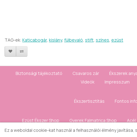
TAG-ek:
Katicabogár
,
kislány
,
fülbevaló
,
stift
,
színes
,
ezüst
Biztonsági tájékoztató
Csavaros zár
Ékszerek any
Videók
Impresszum
Ékszertisztítás
Fontos inf
Ezüst Ékszer Shop
Gyerek Falmatrica Shop
Acél
Ez a weboldal cookie-kat használ a felhasználói élmény javítása,