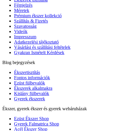
Fémjelzés
Méretek
Prémium ékszer kollekció
Szállítás & Fizetés
Szavatosság
Videók
Impresszum
Adatkezelési tájékoztató
Vásárlási és szállítási feltételek
Gyakran Ismételt Kérdések
Blog bejegyzések
Ékszertisztítás
Fontos információk
Ezüst fülbevalók
Ékszerek alkalmakra
Kislány fülbevalók
Gyerek ékszerek
Ékszer, gyerek ékszer és gyerek webáruházak
Ezüst Ékszer Shop
Gyerek Falmatrica Shop
Acél Ékszer Shop