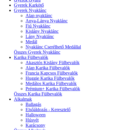
Gyerek Karkötő
Gyerek Nyaklánc
Alap nyaklánc
Anya-Lánya Nyaklánc
Fiú Nyaklánc
Kislány Nyaklánc
Lány Nyaklánc
Medál
Nyaklánc Cserélhető Medállal
Összes Gyerek Nyaklánc
Karika Fülbevalók
Akasztós Kislány Fülbevalók
Alap Karika Fülbevalók
Francia Kapcsos Fülbevalók
Huggie Karika Fülbevalók
Medálos Karika Fülbevalók
Prémium+ Karika Fülbevalók
Összes Karika Fülbevalók
Alkalmak
Ballagás
Elsőáldozás - Keresztelő
Halloween
Húsvét
Karácsony