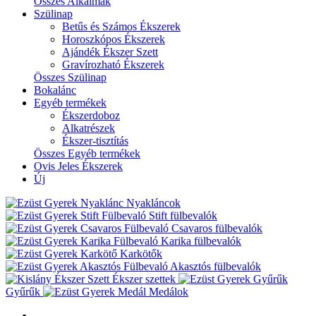
Összes Alkalmak
Szülinap
Betűs és Számos Ékszerek
Horoszkópos Ékszerek
Ajándék Ékszer Szett
Gravírozható Ékszerek
Összes Szülinap
Bokalánc
Egyéb termékek
Ékszerdoboz
Alkatrészek
Ékszer-tisztítás
Összes Egyéb termékek
Ovis Jeles Ékszerek
Új
Nyakláncok
Stift fülbevalók
Csavaros fülbevalók
Karika fülbevalók
Karkötők
Akasztós fülbevalók
Ékszer szettek
Gyűrűk
Medálok